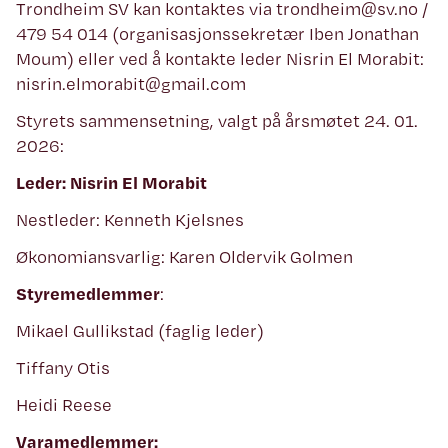
Trondheim SV kan kontaktes via trondheim@sv.no /
479 54 014 (organisasjonssekretær Iben Jonathan
Moum) eller ved å kontakte leder Nisrin El Morabit:
nisrin.elmorabit@gmail.com
Styrets sammensetning, valgt på årsmøtet 24. 01.
2026:
Leder: Nisrin El Morabit
Nestleder: Kenneth Kjelsnes
Økonomiansvarlig: Karen Oldervik Golmen
Styremedlemmer
:
Mikael Gullikstad (faglig leder)
Tiffany Otis
Heidi Reese
Varamedlemmer: